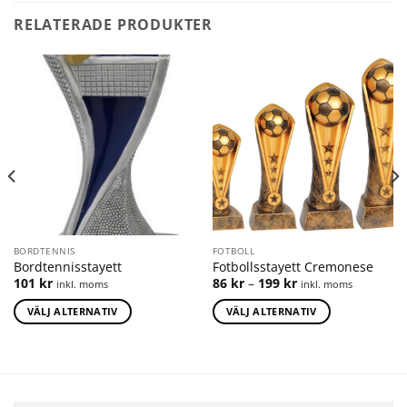
RELATERADE PRODUKTER
BORDTENNIS
FOTBOLL
Bordtennisstayett
Fotbollsstayett Cremonese
101
kr
86
kr
–
199
kr
inkl. moms
inkl. moms
VÄLJ ALTERNATIV
VÄLJ ALTERNATIV