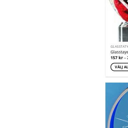
GLASSTAT
Glasstay
157
kr
–
VÄLJ A