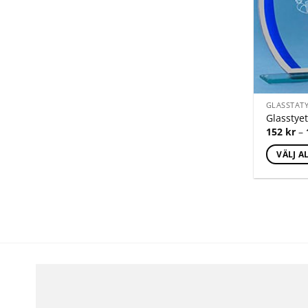
GLASSTAT
Glasstye
152
kr
–
VÄLJ A