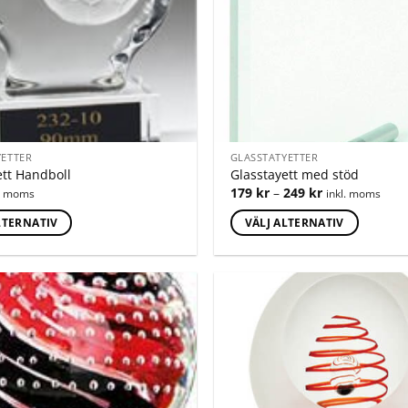
YETTER
GLASSTATYETTER
ett Handboll
Glasstayett med stöd
179
kr
–
249
kr
l. moms
inkl. moms
LTERNATIV
VÄLJ ALTERNATIV