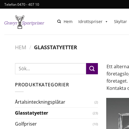
Telefon 0470 - 407 10
Hem
Idrottspriser
Skyltar
HEM
/
GLASSTATYETTER
Ett alterna
företagslo
företaget.
PRODUKTKATEGORIER
Kontakta o
Årtalsinteckningsplåtar
(2)
Glasstatyetter
(23)
Golfpriser
(10)