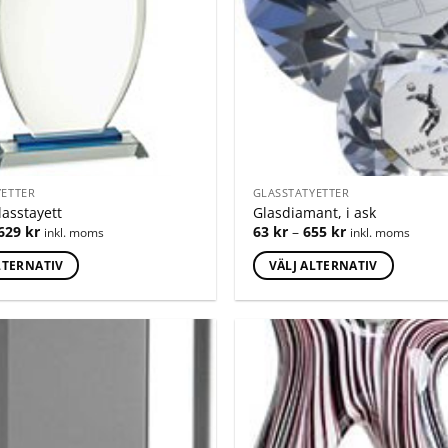
YETTER
GLASSTATYETTER
lasstayett
Glasdiamant, i ask
629
kr
63
kr
–
655
kr
inkl. moms
inkl. moms
LTERNATIV
VÄLJ ALTERNATIV