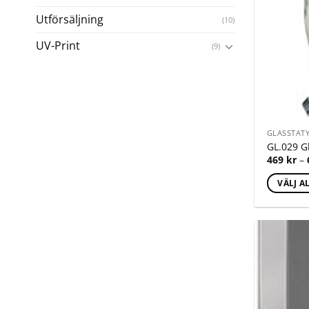
Utförsäljning
(10)
UV-Print
(9)
GLASSTAT
GL.029 G
469
kr
–
VÄLJ A