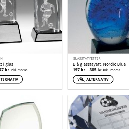
ON
GLASSTATYETTER
t i glas
Blå glasstayett, Nordic Blue
47
kr
197
kr
–
385
kr
inkl. moms
inkl. moms
LTERNATIV
VÄLJ ALTERNATIV