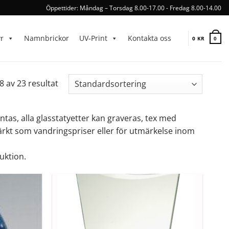
Öppettider: Måndag – Torsdag 8.00-17.00 - Fredag 8.00-14.00
yr
Namnbrickor
UV-Print
Kontakta oss
0
KR
0
8 av 23 resultat
rintas, alla glasstatyetter kan graveras, tex med
ärkt som vandringspriser eller för utmärkelse inom
uktion.