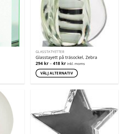
GLASSTATYETTER
Glasstayett på träsockel, Zebra
294
kr
–
418
kr
inkl. moms
VÄLJ ALTERNATIV