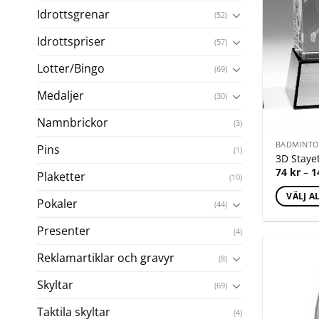
Idrottsgrenar
(52)
Idrottspriser
(57)
Lotter/Bingo
(69)
Medaljer
(30)
Namnbrickor
(3)
BADMINT
Pins
(1)
3D Stayet
74
kr
–
1
Plaketter
(10)
VÄLJ A
Pokaler
(44)
Presenter
(4)
Reklamartiklar och gravyr
(8)
Skyltar
(69)
Taktila skyltar
(4)