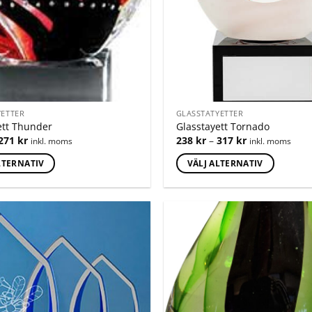
YETTER
GLASSTATYETTER
ett Thunder
Glasstayett Tornado
271
kr
238
kr
–
317
kr
inkl. moms
inkl. moms
LTERNATIV
VÄLJ ALTERNATIV