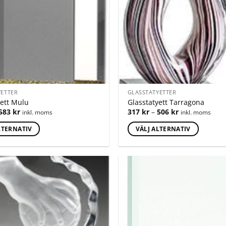
YETTER
GLASSTATYETTER
yett Mulu
Glasstatyett Tarragona
583
kr
317
kr
–
506
kr
inkl. moms
inkl. moms
LTERNATIV
VÄLJ ALTERNATIV