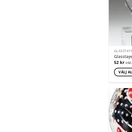
GLASSTAT
Glasstay
52
kr
ink
VÄLJ A