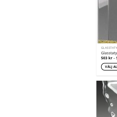
GLASSTAT
Glasstat
503
kr
–
VÄLJ A