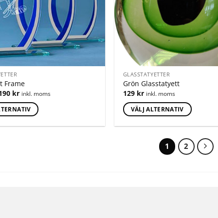
YETTER
GLASSTATYETTER
tt Frame
Grön Glasstatyett
190
kr
129
kr
inkl. moms
inkl. moms
LTERNATIV
VÄLJ ALTERNATIV
1
2