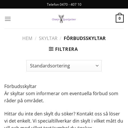
Telefon 0470 - 407 10
0
HEM
/
SKYLTAR
/
FÖRBUDSSKYLTAR
FILTRERA
Förbudsskyltar
Är skyltar som informerar om eventuella förbud som
råder på området.
Hittar du inte den skylt du söker? Kontakt oss så löser
vi det enkelt. Vi specialtillverkar din skylt i vilket mått du
vill och med vilket text/symbol du önskar.