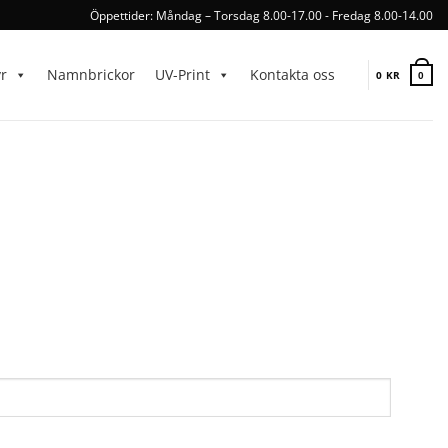
Öppettider: Måndag – Torsdag 8.00-17.00 - Fredag 8.00-14.00
yr
Namnbrickor
UV-Print
Kontakta oss
0
KR
0