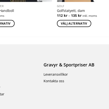
TER
GOLF
 Handboll
Golfstatyett, dam
112
kr
–
135
kr
oms
inkl. moms
ERNATIV
VÄLJ ALTERNATIV
Gravyr & Sportpriser AB
Leveransvillkor
Kontakta oss
r
tar