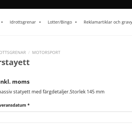
Idrottsgrenar
Lotter/Bingo
Reklamartiklar och grav
OTTSGRENAR
/
MOTORSPORT
stayett
inkl. moms
assiv statyett med färgdetaljer.Storlek 145 mm
everansdatum
*