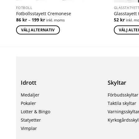
FOTBOLL
GLASSTATYET
Fotbollsstayett Cremonese
Glasstayett
86
kr
–
199
kr
52
kr
inkl. moms
inkl. m
VÄLJ ALTERNATIV
VÄLJ ALT
Idrott
Skyltar
Medaljer
Förbudsskyltar
Pokaler
Taktila skyltar
Lotter & Bingo
Varningsskylta
Statyetter
Kyrkogårdsskyl
Vimplar