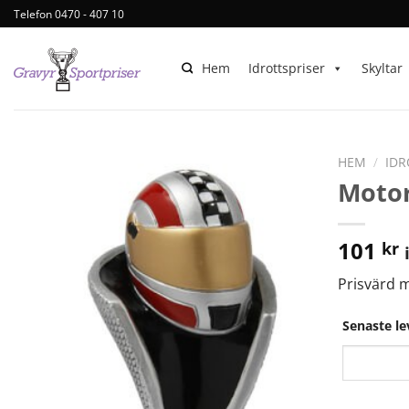
Telefon 0470 - 407 10
Hem
Idrottspriser
Skyltar
HEM
/
IDR
Motor
101
kr
Prisvärd m
Senaste l