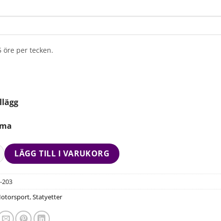
5 öre per tecken.
llägg
mma
LÄGG TILL I VARUKORG
-203
otorsport
,
Statyetter