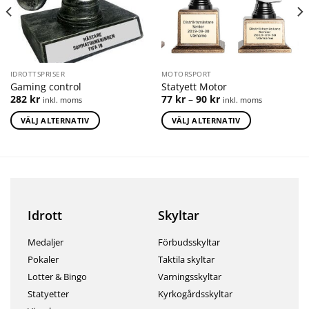
IDROTTSPRISER
MOTORSPORT
Gaming control
Statyett Motor
282
kr
77
kr
–
90
kr
inkl. moms
inkl. moms
VÄLJ ALTERNATIV
VÄLJ ALTERNATIV
Idrott
Skyltar
Medaljer
Förbudsskyltar
Pokaler
Taktila skyltar
Lotter & Bingo
Varningsskyltar
Statyetter
Kyrkogårdsskyltar