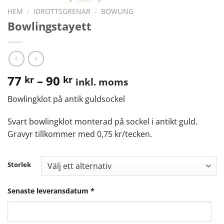
HEM
/
IDROTTSGRENAR
/
BOWLING
Bowlingstayett
77
–
90
kr
kr
inkl. moms
Bowlingklot på antik guldsockel
Svart bowlingklot monterad på sockel i antikt guld.
Gravyr tillkommer med 0,75 kr/tecken.
Storlek
Senaste leveransdatum
*