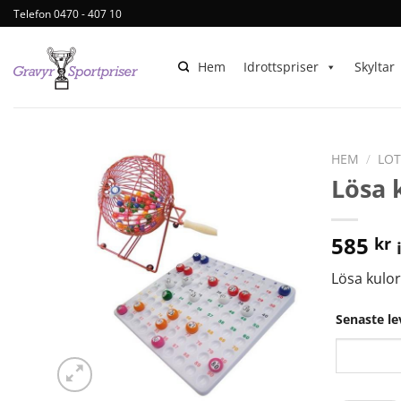
Telefon 0470 - 407 10
Hem
Idrottspriser
Skyltar
HEM
/
LOT
Lösa 
585
kr
Lösa kulor
Senaste l