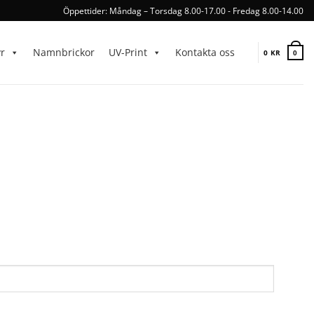
Öppettider: Måndag – Torsdag 8.00-17.00 - Fredag 8.00-14.00
yr
Namnbrickor
UV-Print
Kontakta oss
0
KR
0