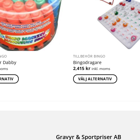
INGO
TILLBEHÖR BINGO
r Dabby
Bingodragare
2,415
kr
 moms
inkl. moms
ERNATIV
VÄLJ ALTERNATIV
Gravyr & Sportpriser AB