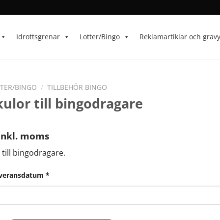
Idrottsgrenar
Lotter/Bingo
Reklamartiklar och grav
TER/BINGO
/
TILLBEHÖR BINGO
kulor till bingodragare
inkl. moms
 till bingodragare.
everansdatum
*