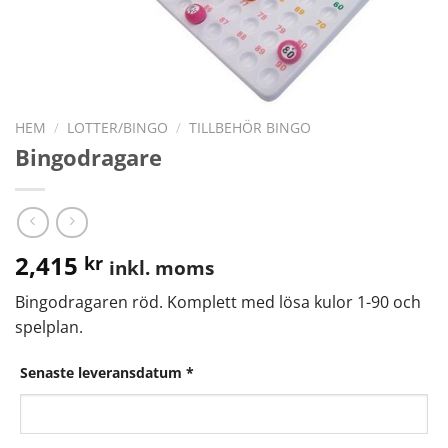
HEM
/
LOTTER/BINGO
/
TILLBEHÖR BINGO
Bingodragare
2,415
kr
inkl. moms
Bingodragaren röd. Komplett med lösa kulor 1-90 och
spelplan.
Senaste leveransdatum
*