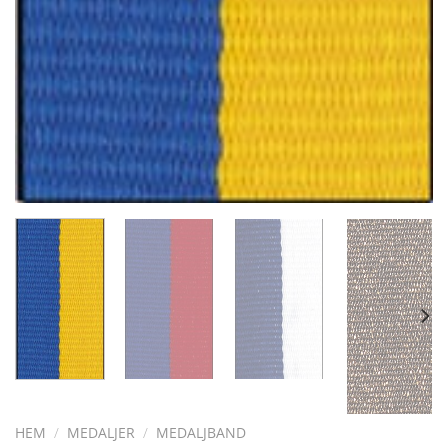
HEM
/
MEDALJER
/
MEDALJBAND