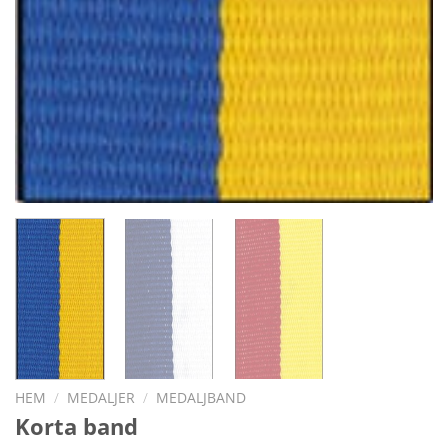
HEM
/
MEDALJER
/
MEDALJBAND
Korta band