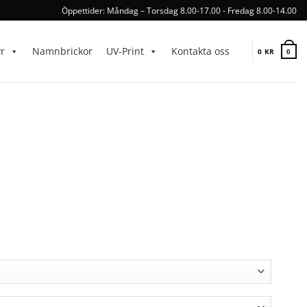
Öppettider: Måndag – Torsdag 8.00-17.00 - Fredag 8.00-14.00
yr
Namnbrickor
UV-Print
Kontakta oss
0
KR
0