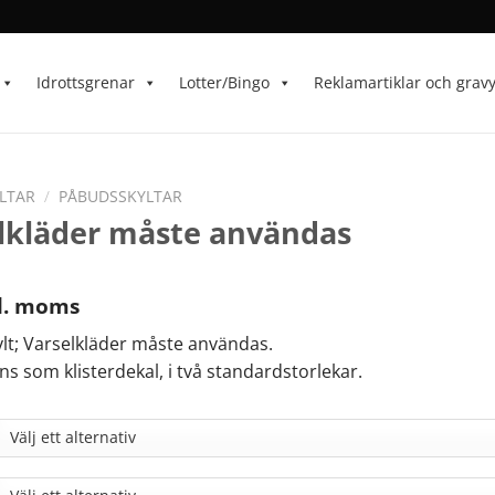
Idrottsgrenar
Lotter/Bingo
Reklamartiklar och grav
LTAR
/
PÅBUDSSKYLTAR
lkläder måste användas
l. moms
lt; Varselkläder måste användas.
nns som klisterdekal, i två standardstorlekar.