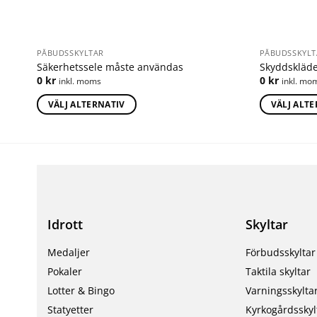
PÅBUDSSKYLTAR
PÅBUDSSKYLT
Säkerhetssele måste användas
Skyddskläd
0
kr
0
kr
inkl. moms
inkl. mo
VÄLJ ALTERNATIV
VÄLJ ALT
Idrott
Skyltar
Medaljer
Förbudsskyltar
Pokaler
Taktila skyltar
Lotter & Bingo
Varningsskylta
Statyetter
Kyrkogårdsskyl