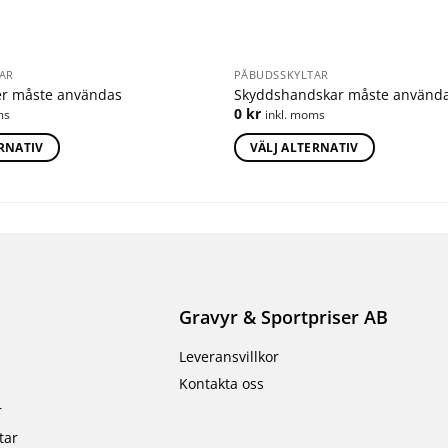
AR
PÅBUDSSKYLTAR
er måste användas
Skyddshandskar måste använd
0
kr
ms
inkl. moms
ERNATIV
VÄLJ ALTERNATIV
Gravyr & Sportpriser AB
Leveransvillkor
Kontakta oss
r
tar