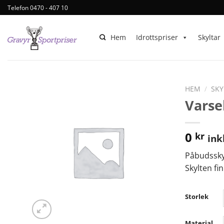
Telefon 0470 - 407 10
Hem
Idrottspriser
Skyltar
HEM
/
SKY
Varse
0
kr
ink
Påbudssky
Skylten fi
Storlek
Material