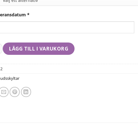
veransdatum
*
LÄGG TILL I VARUKORG
12
udsskyltar