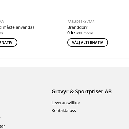
AR
PÅBUDSSKYLTAR
dd måste användas
Branddörr
0
kr
ms
inkl. moms
ERNATIV
VÄLJ ALTERNATIV
Gravyr & Sportpriser AB
Leveransvillkor
Kontakta oss
r
tar