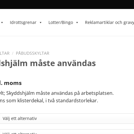
Idrottsgrenar
Lotter/Bingo
Reklamartiklar och grav
LTAR
/
PÅBUDSSKYLTAR
shjälm måste användas
l. moms
lt; Skyddshjälm måste användas på arbetsplatsen.
nns som klisterdekal, i två standardstorlekar.