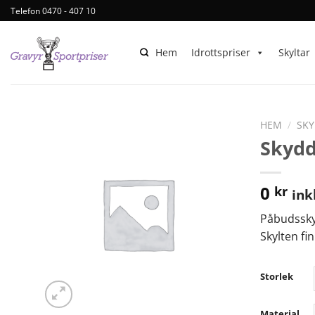
Telefon 0470 - 407 10
Hem
Idrottspriser
Skyltar
HEM
/
SKY
Skydd
0
kr
ink
Påbudssky
Skylten fi
Storlek
Material