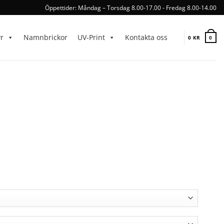
Öppettider: Måndag – Torsdag 8.00-17.00 - Fredag 8.00-14.00
yr
Namnbrickor
UV-Print
Kontakta oss
0
KR
0