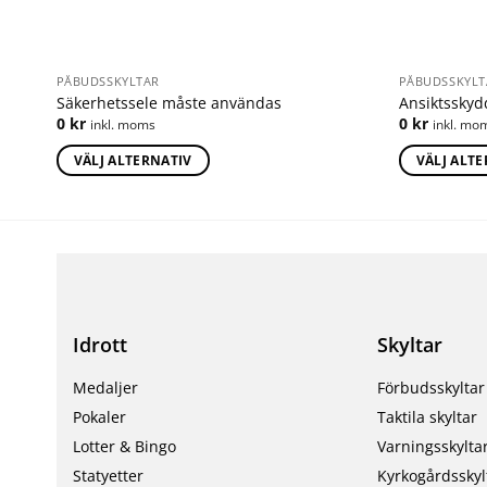
PÅBUDSSKYLTAR
PÅBUDSSKYLT
Säkerhetssele måste användas
Ansiktssky
0
kr
0
kr
inkl. moms
inkl. mo
VÄLJ ALTERNATIV
VÄLJ ALT
Idrott
Skyltar
Medaljer
Förbudsskyltar
Pokaler
Taktila skyltar
Lotter & Bingo
Varningsskylta
Statyetter
Kyrkogårdsskyl