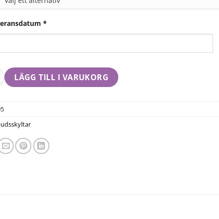
veransdatum
*
LÄGG TILL I VARUKORG
05
udsskyltar