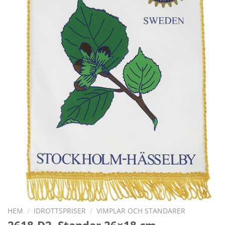
HEM
/
IDROTTSPRISER
/
VIMPLAR OCH STANDARER