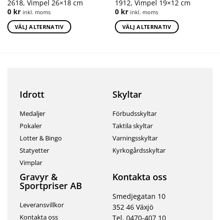
2618, Vimpel 26×18 cm
1912, Vimpel 19×12 cm
0
kr
0
kr
inkl. moms
inkl. moms
VÄLJ ALTERNATIV
VÄLJ ALTERNATIV
Idrott
Skyltar
Medaljer
Förbudsskyltar
Pokaler
Taktila skyltar
Lotter & Bingo
Varningsskyltar
Statyetter
Kyrkogårdsskyltar
Vimplar
Gravyr &
Kontakta oss
Sportpriser AB
Smedjegatan 10
Leveransvillkor
352 46 Växjö
Kontakta oss
Tel. 0470-407 10