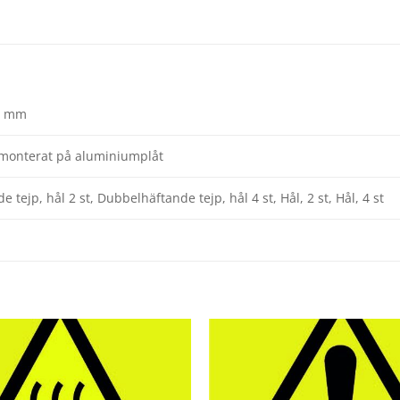
0 mm
yl monterat på aluminiumplåt
ejp, hål 2 st, Dubbelhäftande tejp, hål 4 st, Hål, 2 st, Hål, 4 st