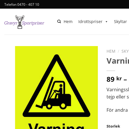
Telefon 0470 - 407 10
Hem
Idrottspriser
Skyltar
HEM
/
SKY
Varni
89
–
kr
Varningssk
tejp eller
För andra 
Storlek