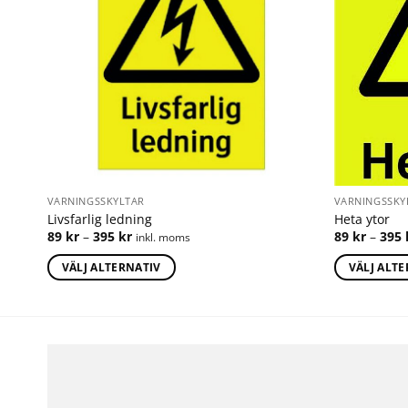
VARNINGSSKYLTAR
VARNINGSSKY
Livsfarlig ledning
Heta ytor
89
kr
–
395
kr
89
kr
–
395
inkl. moms
VÄLJ ALTERNATIV
VÄLJ ALT