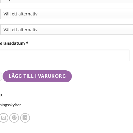
veransdatum
*
LÄGG TILL I VARUKORG
05
ningsskyltar