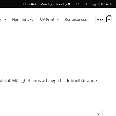
Öppettider: Måndag – Torsdag 8.00-17.00 - Fredag 8.00-14.00
yr
Namnbrickor
UV-Print
Kontakta oss
0
KR
0
dekal. Möjlighet finns att lägga till dubbelhäftande