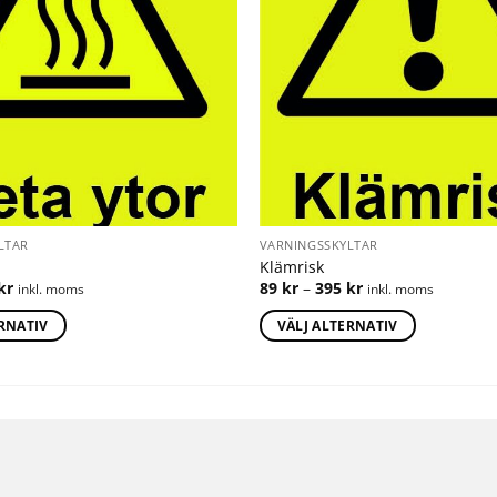
LTAR
VARNINGSSKYLTAR
Klämrisk
kr
89
kr
–
395
kr
inkl. moms
inkl. moms
ERNATIV
VÄLJ ALTERNATIV