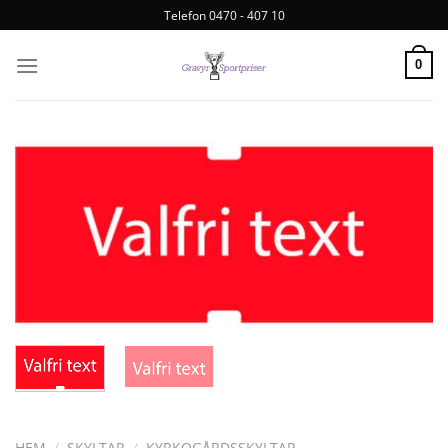
Telefon 0470 - 407 10
0
HEM
/
SKYLTAR
/
KYRKOGÅRDSSKYLTAR