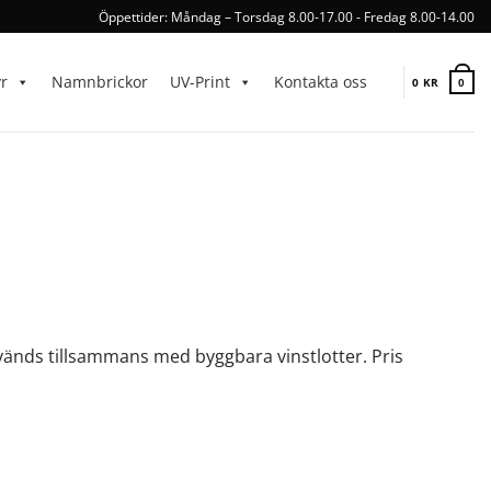
Öppettider: Måndag – Torsdag 8.00-17.00 - Fredag 8.00-14.00
yr
Namnbrickor
UV-Print
Kontakta oss
0
KR
0
nvänds tillsammans med byggbara vinstlotter. Pris