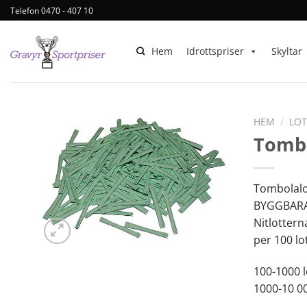
Telefon 0470 - 407 10
Hem
Idrottspriser
Skyltar
HEM
/
LOT
Tombo
Tombolalo
BYGGBARA s
Nitlottern
per 100 lot
100-1000 l
1000-10 00