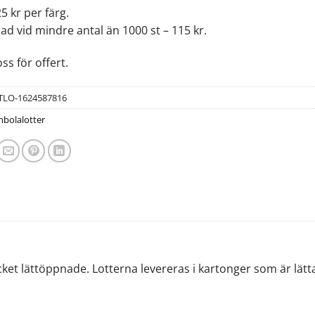
25 kr per färg.
ad vid mindre antal än 1000 st – 115 kr.
ss för offert.
TLO-1624587816
bolalotter
t lättöppnade. Lotterna levereras i kartonger som är lätta a