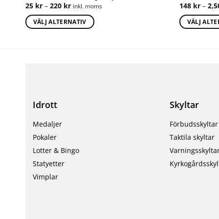
25
kr
–
220
kr
148
kr
–
2,
inkl. moms
VÄLJ ALTERNATIV
VÄLJ ALT
Idrott
Skyltar
Medaljer
Förbudsskyltar
Pokaler
Taktila skyltar
Lotter & Bingo
Varningsskylta
Statyetter
Kyrkogårdsskyl
Vimplar