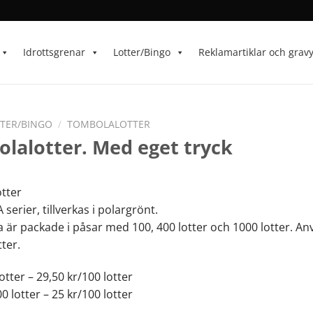
Idrottsgrenar
Lotter/Bingo
Reklamartiklar och grav
TER/BINGO
/
TOMBOLALOTTER
lalotter. Med eget tryck
tter
erier, tillverkas i polargrönt.
a är packade i påsar med 100, 400 lotter och 1000 lotter. A
ter.
otter – 29,50 kr/100 lotter
0 lotter – 25 kr/100 lotter