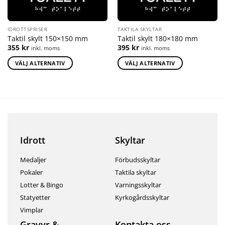
IDROTTSPRISER
TAKTILA SKYLTAR
Taktil skylt 150×150 mm
Taktil skylt 180×180 mm
355
kr
395
kr
inkl. moms
inkl. moms
VÄLJ ALTERNATIV
VÄLJ ALTERNATIV
Idrott
Skyltar
Medaljer
Förbudsskyltar
Pokaler
Taktila skyltar
Lotter & Bingo
Varningsskyltar
Statyetter
Kyrkogårdsskyltar
Vimplar
Gravyr &
Kontakta oss