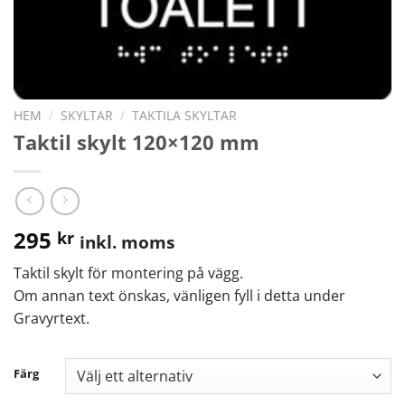
HEM
/
SKYLTAR
/
TAKTILA SKYLTAR
Taktil skylt 120×120 mm
295
kr
inkl. moms
Taktil skylt för montering på vägg.
Om annan text önskas, vänligen fyll i detta under
Gravyrtext.
Färg