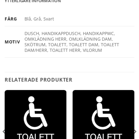
YTTERLIGARE INFORMATION
FÄRG
Blå, Grå, Svart
DUSCH, HANDIKAPPDUSCH, HANDIKAPPWC,
OMKLÄDNING HERR, OMLKLÄDNING DAM,
MOTIV
SKÖTRUM, TOALETT, TOALETT DAM, TOALETT
DAM/HERR, TOALETT HERR, VILORUM
RELATERADE PRODUKTER