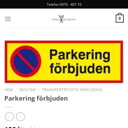
Telefon 0470 - 407 10
0
HEM
/
SKYLTAR
/
TRANSFERTRYCKTA VINYLDEKAL
Parkering förbjuden