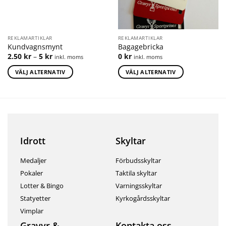
REKLAMARTIKLAR
REKLAMARTIKLAR
Kundvagnsmynt
Bagagebricka
2.50
kr
–
5
kr
0
kr
inkl. moms
inkl. moms
VÄLJ ALTERNATIV
VÄLJ ALTERNATIV
Idrott
Skyltar
Medaljer
Förbudsskyltar
Pokaler
Taktila skyltar
Lotter & Bingo
Varningsskyltar
Statyetter
Kyrkogårdsskyltar
Vimplar
Gravyr &
Kontakta oss