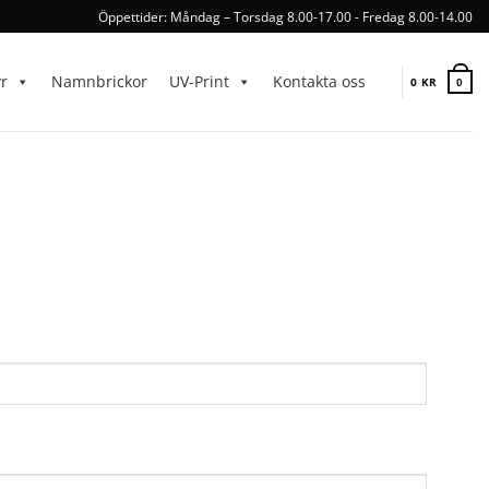
Öppettider: Måndag – Torsdag 8.00-17.00 - Fredag 8.00-14.00
yr
Namnbrickor
UV-Print
Kontakta oss
0
KR
0