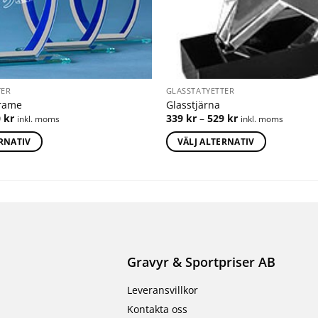
TER
GLASSTATYETTER
Frame
Glasstjärna
0
kr
339
kr
–
529
kr
inkl. moms
inkl. moms
ERNATIV
VÄLJ ALTERNATIV
Gravyr & Sportpriser AB
Leveransvillkor
Kontakta oss