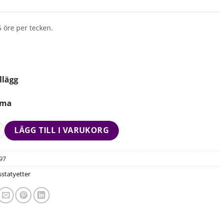
5 öre per tecken.
llägg
mma
LÄGG TILL I VARUKORG
97
sstatyetter