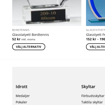
BORDTENNIS
GLASSTATYET
Glasstatyett Bordtennis
Glasstyett 
52
kr
152
kr
–
19
inkl. moms
VÄLJ ALTERNATIV
VÄLJ ALT
Idrott
Skyltar
Medaljer
Förbudsskyltar
Pokaler
Taktila skyltar