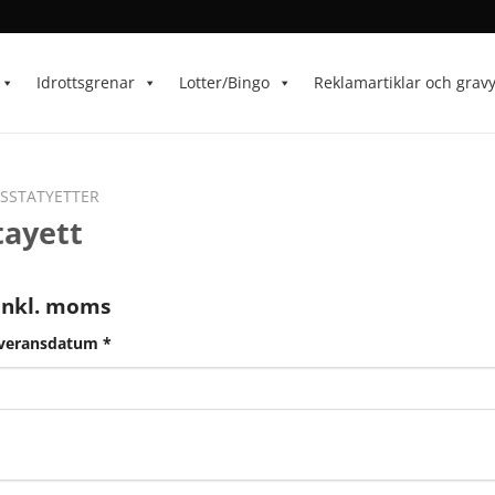
Idrottsgrenar
Lotter/Bingo
Reklamartiklar och grav
SSTATYETTER
tayett
inkl. moms
everansdatum
*