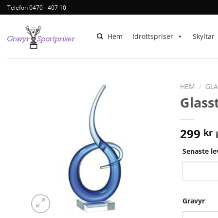
Telefon 0470 - 407 10
Hem
Idrottspriser
Skyltar
HEM
/
GLA
Glass
299
kr
Senaste l
Gravyr