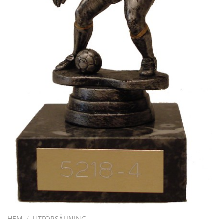
HEM
/
UTFÖRSÄLJNING