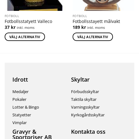
FOTBOLL
FOTBOLL
Fotbollsstatyett Valleco
Fotbollsstayett målvakt
37
kr
189
kr
inkl. moms
inkl. moms
VÄLJ ALTERNATIV
VÄLJ ALTERNATIV
Idrott
Skyltar
Medaljer
Förbudsskyltar
Pokaler
Taktila skyltar
Lotter & Bingo
Varningsskyltar
Statyetter
Kyrkogårdsskyltar
Vimplar
Gravyr &
Kontakta oss
Sportpriser AB