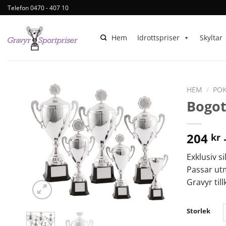
Telefon 0470 - 407 10
Hem
Idrottspriser
Skyltar
HEM
/
POK
Bogo
204
kr
Exklusiv s
Passar utm
Gravyr ti
Storlek