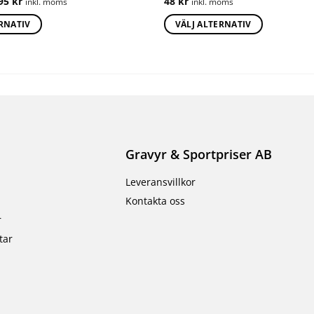
295
kr
48
kr
inkl. moms
inkl. moms
ERNATIV
VÄLJ ALTERNATIV
Gravyr & Sportpriser AB
Leveransvillkor
Kontakta oss
r
tar