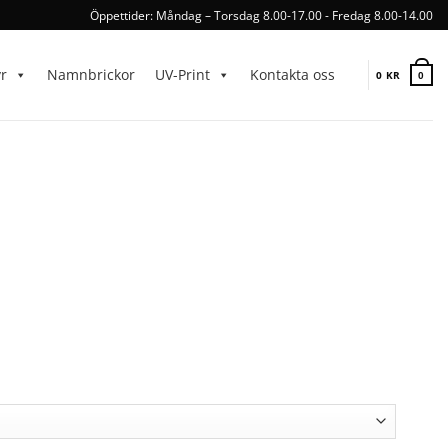
Öppettider: Måndag – Torsdag 8.00-17.00 - Fredag 8.00-14.00
yr
Namnbrickor
UV-Print
Kontakta oss
0
KR
0