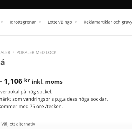
Idrottsgrenar
Lotter/Bingo
Reklamartiklar och grav
ALER
/
POKALER MED LOCK
tá
–
1,106
kr
inkl. moms
ilverpokal på hög sockel.
ärkt som vandringspris p.g.a dess höga socklar.
llkommer med 75 öre /tecken.