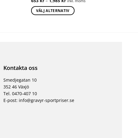
653
kr
–
1,985
kr
inkl. moms
VÄLJ ALTERNATIV
Kontakta oss
Smedjegatan 10
352 46 Växjö
Tel. 0470-407 10
E-post: info@gravyr-sportpriser.se