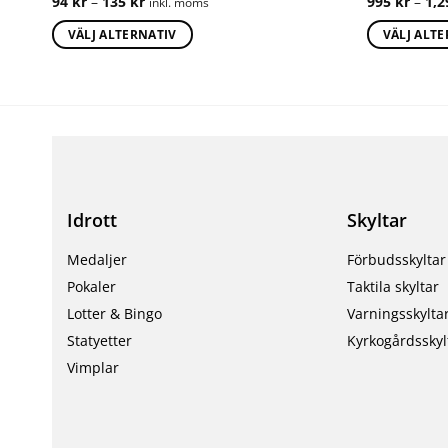
94
kr
–
135
kr
995
kr
–
1,
inkl. moms
VÄLJ ALTERNATIV
VÄLJ ALT
Idrott
Skyltar
Medaljer
Förbudsskyltar
Pokaler
Taktila skyltar
Lotter & Bingo
Varningsskylta
Statyetter
Kyrkogårdsskyl
Vimplar