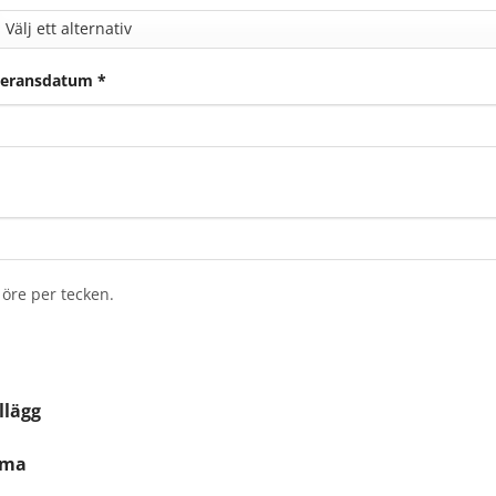
veransdatum
*
 öre per tecken.
llägg
mma