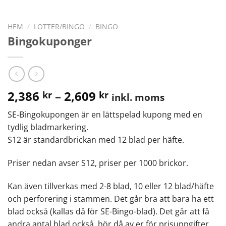
HEM
/
LOTTER/BINGO
/
BINGO
Bingokuponger
2,386
–
2,609
kr
kr
inkl. moms
SE-Bingokupongen är en lättspelad kupong med en
tydlig bladmarkering.
S12 är standardbrickan med 12 blad per häfte.
Priser nedan avser S12, priser per 1000 brickor.
Kan även tillverkas med 2-8 blad, 10 eller 12 blad/häfte
och perforering i stammen. Det går bra att bara ha ett
blad också (kallas då för SE-Bingo-blad). Det går att få
andra antal blad också, hör då av er för prisuppgifter.