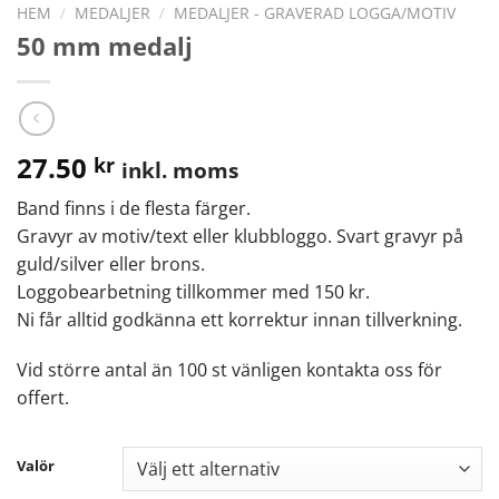
HEM
/
MEDALJER
/
MEDALJER - GRAVERAD LOGGA/MOTIV
50 mm medalj
27.50
kr
inkl. moms
Band finns i de flesta färger.
Gravyr av motiv/text eller klubbloggo. Svart gravyr på
guld/silver eller brons.
Loggobearbetning tillkommer med 150 kr.
Ni får alltid godkänna ett korrektur innan tillverkning.
Vid större antal än 100 st vänligen kontakta oss för
offert.
Valör