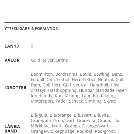
YTTERLIGARE INFORMATION
EAN13
0
VALÖR
Guld, Silver, Brons
Badminton, Bordtennis, Boule, Bowling, Dans,
Fotboll Dam, Fotboll Herr, Fotboll Neutral, Golf
Dam, Golf Herr, Golf Neutral, Handboll, Häst
IDROTTER
dressyr, Hästhoppning, Hundar blandade raser,
Innebandy, Konståkning, Längdskidåkning,
Motorsport, Padel, Schack, Simning, Skytte
Blå/gula, Blå/orange, Blå/svart, Blå/vita,
Grön/gula, Grön/svart, Grön/vita, Gröna, Lila,
Mörkblåa, Multi, Oranga, Orange/svart,
LÅNGA
BAND
Orange/vit, Regnbåge, Röd/blå, Röd/grönt,